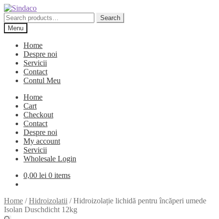
Skip
Skip
to
to
Search
Search
navigation
content
for:
Menu
Home
Despre noi
Servicii
Contact
Contul Meu
Home
Cart
Checkout
Contact
Despre noi
My account
Servicii
Wholesale Login
0,00
lei
0 items
Home
/
Hidroizolatii
/
Hidroizolație lichidă pentru încăperi umede
Isolan Duschdicht 12kg