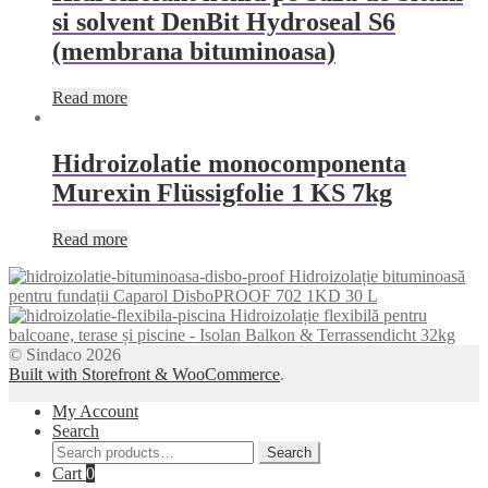
si solvent DenBit Hydroseal S6
(membrana bituminoasa)
Read more
Hidroizolatie monocomponenta
Murexin Flüssigfolie 1 KS 7kg
Read more
Hidroizolație bituminoasă
pentru fundații Caparol DisboPROOF 702 1KD 30 L
Hidroizolație flexibilă pentru
balcoane, terase și piscine - Isolan Balkon & Terrassendicht 32kg
© Sindaco 2026
Built with Storefront & WooCommerce
.
My Account
Search
Search
Search
for:
Cart
0