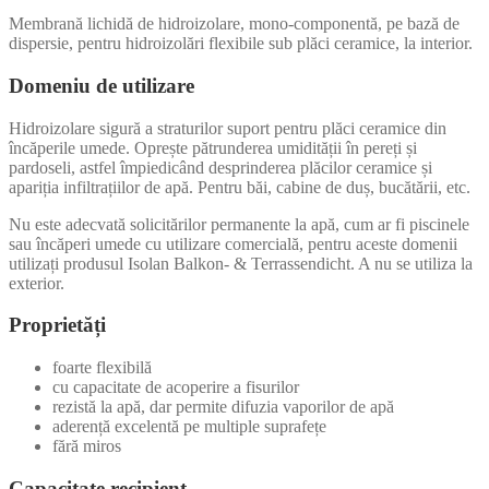
Membrană lichidă de hidroizolare, mono-componentă, pe bază de
dispersie, pentru hidroizolări flexibile sub plăci ceramice, la interior.
Domeniu de utilizare
Hidroizolare sigură a straturilor suport pentru plăci ceramice din
încăperile umede. Oprește pătrunderea umidității în pereți și
pardoseli, astfel împiedicând desprinderea plăcilor ceramice și
apariția infiltrațiilor de apă. Pentru băi, cabine de duș, bucătării, etc.
Nu este adecvată solicitărilor permanente la apă, cum ar fi piscinele
sau încăperi umede cu utilizare comercială, pentru aceste domenii
utilizați produsul Isolan Balkon- & Terrassendicht. A nu se utiliza la
exterior.
Proprietăți
foarte flexibilă
cu capacitate de acoperire a fisurilor
rezistă la apă, dar permite difuzia vaporilor de apă
aderență excelentă pe multiple suprafețe
fără miros
Capacitate recipient