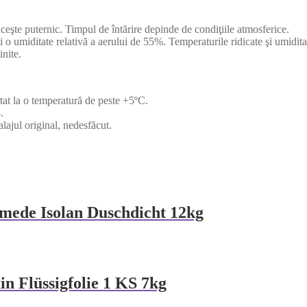
ceşte puternic. Timpul de întărire depinde de condiţiile atmosferice.
 o umiditate relativă a aerului de 55%. Temperaturile ridicate şi umidita
inite.
tat la o temperatură de peste +5ºC.
.
alajul original, nedesfăcut.
 umede Isolan Duschdicht 12kg
 Flüssigfolie 1 KS 7kg