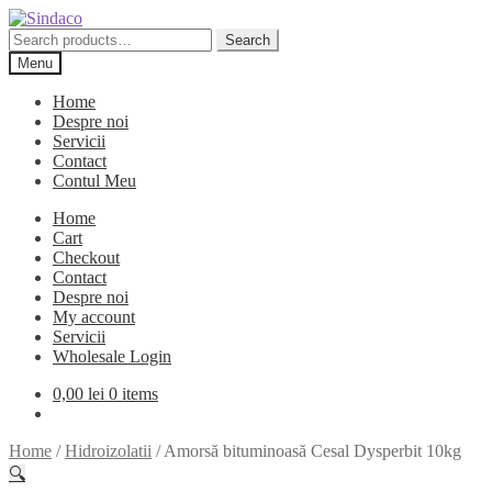
Skip
Skip
to
to
Search
Search
navigation
content
for:
Menu
Home
Despre noi
Servicii
Contact
Contul Meu
Home
Cart
Checkout
Contact
Despre noi
My account
Servicii
Wholesale Login
0,00
lei
0 items
Home
/
Hidroizolatii
/
Amorsă bituminoasă Cesal Dysperbit 10kg
🔍