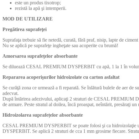
este un produs tixotrop;
rezistă la apă şi intemperii.
MOD DE UTILIZARE
Pregătirea suprafeţei
Suprafaţa trebuie să fie netedă, curată, fără praf, nisip, lapte de ciment
Nu se aplică pe suprafeţe ingheţate sau acoperite cu brumă!
Amorsarea suprafeţelor absorbante
Se diluează CESAL PREMIUM DYSPERBIT cu apă, 1 la 1 în volum. Se
Repararea acoperişurilor hidroizolate cu carton asfaltat
Se curăţă zona ce urmează a fi reparată. Se înlătură bulele de aer de 
adecvat.
După întărirea adezivului, aplicaţi 2 straturi de CESAL PREMIUM DYSPE
de armare. Peste stratul al doilea, încă proaspat, neîntărit, presăraţi u
Hidroizolarea suprafețelor absorbante
CESAL PREMIUM DYSPERBIT se poate folosi şi ca hidroizolaţie uşoa
DYSPERBIT. Se aplică 2 straturi de cca 1 mm grosime fiecare. Stratul