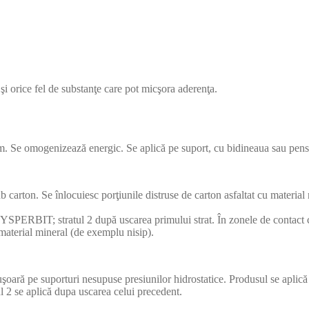
 şi orice fel de substanţe care pot micşora aderenţa.
 omogenizează energic. Se aplică pe suport, cu bidineaua sau pens
sub carton. Se înlocuiesc porţiunile distruse de carton asfaltat cu mat
RBIT; stratul 2 după uscarea primului strat. În zonele de contact cu co
n material mineral (de exemplu nisip).
ră pe suporturi nesupuse presiunilor hidrostatice. Produsul se apl
 2 se aplică dupa uscarea celui precedent.