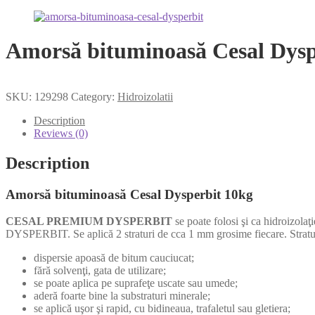
Amorsă bituminoasă Cesal Dysp
SKU:
129298
Category:
Hidroizolatii
Description
Reviews (0)
Description
Amorsă bituminoasă Cesal Dysperbit 10kg
CESAL PREMIUM DYSPERBIT
se poate folosi şi ca hidroizol
DYSPERBIT. Se aplică 2 straturi de cca 1 mm grosime fiecare. Stratul
dispersie apoasă de bitum cauciucat;
fără solvenţi, gata de utilizare;
se poate aplica pe suprafeţe uscate sau umede;
aderă foarte bine la substraturi minerale;
se aplică uşor şi rapid, cu bidineaua, trafaletul sau gletiera;