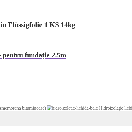
 Flüssigfolie 1 KS 14kg
 pentru fundație 2.5m
6 (membrana bituminoasa)
Hidroizolație lic