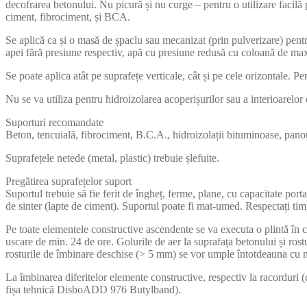
decofrarea betonului. Nu picură și nu curge – pentru o utilizare facilă 
ciment, fibrociment, și BCA.
Se aplică ca și o masă de șpaclu sau mecanizat (prin pulverizare) pentr
apei fără presiune respectiv, apă cu presiune redusă cu coloană de ma
Se poate aplica atât pe suprafețe verticale, cât și pe cele orizontale. Pe
Nu se va utiliza pentru hidroizolarea acoperișurilor sau a interioarelor 
Suporturi recomandate
Beton, tencuială, fibrociment, B.C.A., hidroizolații bituminoase, pano
Suprafețele netede (metal, plastic) trebuie șlefuite.
Pregătirea suprafețelor suport
Suportul trebuie să fie ferit de îngheț, ferme, plane, cu capacitate porta
de sinter (lapte de ciment). Suportul poate fi mat-umed. Respectați timp
Pe toate elementele constructive ascendente se va executa o plintă î
uscare de min. 24 de ore. Golurile de aer la suprafața betonului și r
rosturile de îmbinare deschise (> 5 mm) se vor umple întotdeauna cu 
La îmbinarea diferitelor elemente constructive, respectiv la racorduri
fișa tehnică DisboADD 976 Butylband).