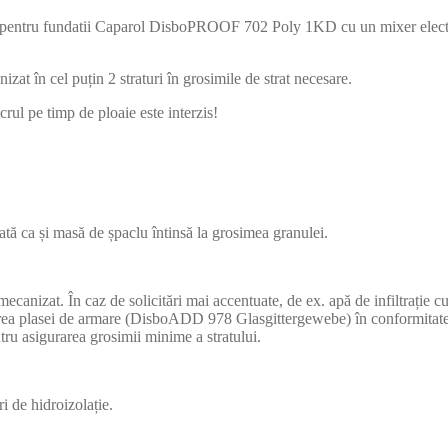
sa pentru fundatii Caparol DisboPROOF 702 Poly 1KD cu un mixer elect
izat în cel puțin 2 straturi în grosimile de strat necesare.
rul pe timp de ploaie este interzis!
 ca și masă de șpaclu întinsă la grosimea granulei.
izat. În caz de solicitări mai accentuate, de ex. apă de infiltrație cu 
lobarea plasei de armare (DisboADD 978 Glasgittergewebe) în conformita
entru asigurarea grosimii minime a stratului.
ri de hidroizolație.