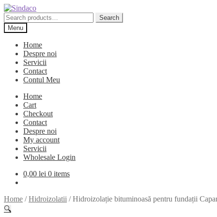
Skip
Skip
to
to
Search
Search
navigation
content
for:
Menu
Home
Despre noi
Servicii
Contact
Contul Meu
Home
Cart
Checkout
Contact
Despre noi
My account
Servicii
Wholesale Login
0,00
lei
0 items
Home
/
Hidroizolatii
/
Hidroizolație bituminoasă pentru fundații C
🔍