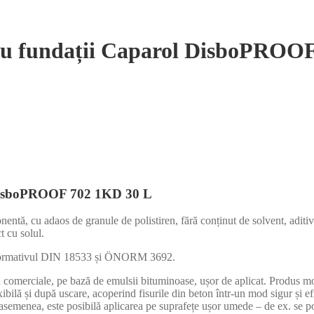
tru fundații Caparol DisboPROO
l DisboPROOF 702 1KD 30 L
entă, cu adaos de granule de polistiren, fără conținut de solvent, aditiva
t cu solul.
u normativul DIN 18533 și ÖNORM 3692.
sau comerciale, pe bază de emulsii bituminoase, ușor de aplicat. Produs 
xibilă și după uscare, acoperind fisurile din beton într-un mod sigur și efi
 asemenea, este posibilă aplicarea pe suprafețe ușor umede – de ex. se po