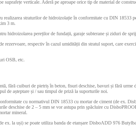
pe suprafețe verticale. Aderă pe aproape orice tip de material de construc
u realizarea straturilor de hidroizolație în conformitate cu DIN 18533 pe
xim 3 m.
ntru hidroizolarea pereților de fundații, garaje subterane și ziduri de sprij
de rezervoare, respectiv în cazul umidității din stratul suport, care exerc
uri OSB, etc.
ntă, fără cuiburi de pietriș în beton, fisuri deschise, bavuri și fără urme 
ul de așteptare și / sau timpul de priză la suporturile noi.
n conformitate cu normativul DIN 18533 cu mortar de ciment (de ex. Dis
osturile deschise de 2 – 5 mm se vor astupa prin șpăcluire cu DisboPROOF
mortar mineral.
 (de ex. la uși) se poate utiliza banda de etanșare DisboADD 976 Butylba