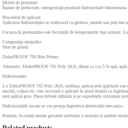
Modul de preparare
Înainte de prelucrare, omogenizați produsul hidroizolatie bituminoa
Procedeul de aplicare
Aplicarea hidroizolației se realizează cu gletiera, mistria sau prin mecan
Uscarea în profunzime este încetinită de temperaturile mai scăzute. Luc
Compoziția straturilor
Strat de grund:
DisboPROOF 700 Bitu Primer.
Alternativ: DisboPROOF 702 Poly 1KD, diluat cu cca 5 % apă, aplicată
Hidroizolație:
2 x DisboPROOF 702 Poly 1KD, nediluat, aplicat prin șpăcluire sau mecan
muchii, colțuri etc. este necesară o aplicare în două straturi cu îng
strat aplicat gros. Plasa trebuie utilizată și pe suprafețele orizontale p
Hidroizolațiile uscate se vor proteja împotriva deteriorării mecanice.
Rețineți: Acordați atenție grosimii uniforme a stratului la ambele stratu
Related products