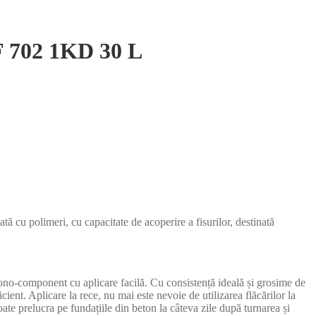
F 702 1KD 30 L
tă cu polimeri, cu capacitate de acoperire a fisurilor, destinată
mono-component cu aplicare facilă. Cu consistență ideală și grosime de
cient. Aplicare la rece, nu mai este nevoie de utilizarea flăcărilor la
ate prelucra pe fundațiile din beton la câteva zile după turnarea și