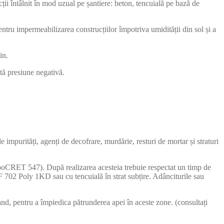
ții întâlnit în mod uzual pe șantiere: beton, tencuială pe bază de
ntru impermeabilizarea construcțiilor împotriva umidității din sol și a
in.
ită presiune negativă.
de impurități, agenți de decofrare, murdărie, resturi de mortar și straturi
boCRET 547). După realizarea acesteia trebuie respectat un timp de
 702 Poly 1KD sau cu tencuială în strat subțire. Adânciturile sau
nd, pentru a împiedica pătrunderea apei în aceste zone. (consultați