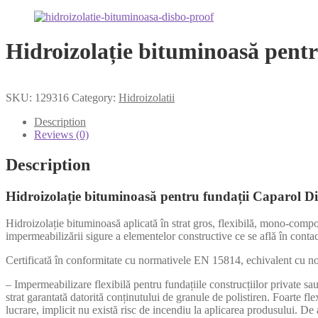
Hidroizolație bituminoasă pen
SKU:
129316
Category:
Hidroizolatii
Description
Reviews (0)
Description
Hidroizolație bituminoasă pentru fundații Caparo
Hidroizolație bituminoasă aplicată în strat gros, flexibilă, mono-compon
impermeabilizării sigure a elementelor constructive ce se află în contac
Certificată în conformitate cu normativele EN 15814, echivalent c
– Impermeabilizare flexibilă pentru fundațiile construcțiilor private 
strat garantată datorită conținutului de granule de polistiren. Foarte fle
lucrare, implicit nu există risc de incendiu la aplicarea produsului. De