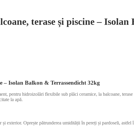
alcoane, terase și piscine – Isol
cine – Isolan Balkon & Terrassendicht 32kg
 pentru hidroizolări flexibile sub plăci ceramice, la balcoane, terase și
itate la apă.
r și exterior. Oprește pătrunderea umidității în pereți și pardoseli, astfel 