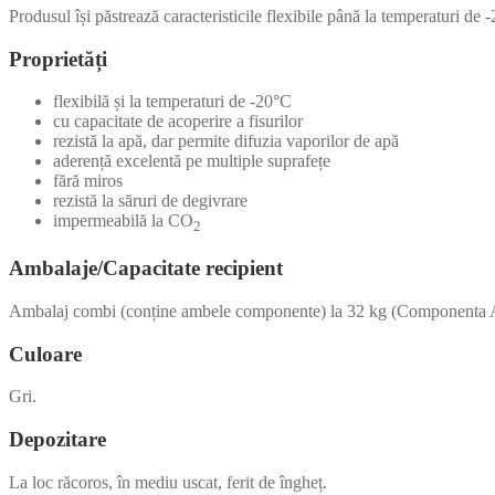
Produsul își păstrează caracteristicile flexibile până la temperaturi de 
Proprietăți
flexibilă și la temperaturi de -20°C
cu capacitate de acoperire a fisurilor
rezistă la apă, dar permite difuzia vaporilor de apă
aderență excelentă pe multiple suprafețe
fără miros
rezistă la săruri de degivrare
impermeabilă la CO
2
Ambalaje/Capacitate recipient
Ambalaj combi (conține ambele componente) la 32 kg (Componenta A 
Culoare
Gri.
Depozitare
La loc răcoros, în mediu uscat, ferit de îngheț.