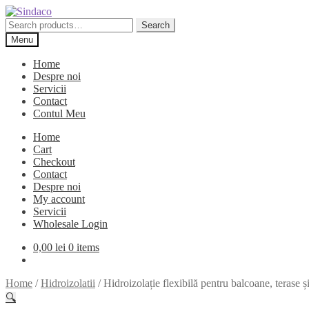
Skip
Skip
to
to
Search
Search
navigation
content
for:
Menu
Home
Despre noi
Servicii
Contact
Contul Meu
Home
Cart
Checkout
Contact
Despre noi
My account
Servicii
Wholesale Login
0,00
lei
0 items
Home
/
Hidroizolatii
/
Hidroizolație flexibilă pentru balcoane, terase
🔍