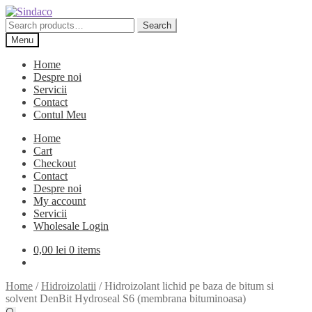
Skip
Skip
to
to
Search
Search
navigation
content
for:
Menu
Home
Despre noi
Servicii
Contact
Contul Meu
Home
Cart
Checkout
Contact
Despre noi
My account
Servicii
Wholesale Login
0,00
lei
0 items
Home
/
Hidroizolatii
/
Hidroizolant lichid pe baza de bitum si
solvent DenBit Hydroseal S6 (membrana bituminoasa)