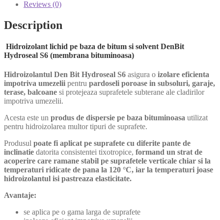
Reviews (0)
Description
Hidroizolant lichid pe baza de bitum si solvent DenBit
Hydroseal S6 (membrana bituminoasa)
Hidroizolantul Den Bit Hydroseal S6
asigura o
izolare eficienta
impotriva umezelii
pentru
pardoseli poroase in subsoluri, garaje,
terase, balcoane
si protejeaza suprafetele subterane ale cladirilor
impotriva umezelii.
Acesta este un
produs de dispersie pe baza bituminoasa
utilizat
pentru hidroizolarea multor tipuri de suprafete.
Produsul
poate fi aplicat pe suprafete cu diferite pante de
inclinatie
datorita consistentei tixotropice,
formand un strat de
acoperire care ramane stabil pe suprafetele verticale chiar si la
temperaturi ridicate de pana la 120 °C, iar la temperaturi joase
hidroizolantul isi pastreaza elasticitate.
Avantaje:
se aplica pe o gama larga de suprafete