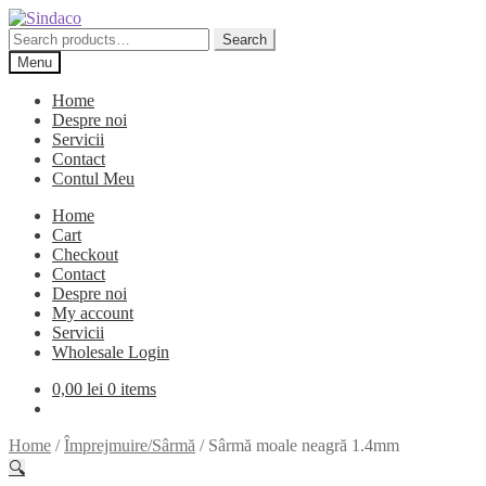
Skip
Skip
to
to
Search
Search
navigation
content
for:
Menu
Home
Despre noi
Servicii
Contact
Contul Meu
Home
Cart
Checkout
Contact
Despre noi
My account
Servicii
Wholesale Login
0,00
lei
0 items
Home
/
Împrejmuire/Sârmă
/
Sârmă moale neagră 1.4mm
🔍