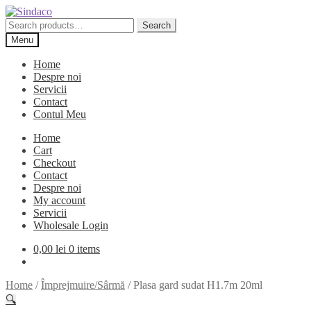
Skip
Skip
to
to
Search
Search
navigation
content
for:
Menu
Home
Despre noi
Servicii
Contact
Contul Meu
Home
Cart
Checkout
Contact
Despre noi
My account
Servicii
Wholesale Login
0,00
lei
0 items
Home
/
Împrejmuire/Sârmă
/
Plasa gard sudat H1.7m 20ml
🔍