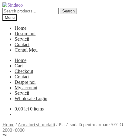
Skip
Skip
to
to
Search
Search
navigation
content
for:
Menu
Home
Despre noi
Servicii
Contact
Contul Meu
Home
Cart
Checkout
Contact
Despre noi
My account
Servicii
Wholesale Login
0,00
lei
0 items
Home
/
Armaturi si fundatii
/
Plasă sudată pentru armare 5ECO
2000×6000