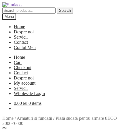
Skip
Skip
to
to
Search
Search
navigation
content
for:
Menu
Home
Despre noi
Servicii
Contact
Contul Meu
Home
Cart
Checkout
Contact
Despre noi
My account
Servicii
Wholesale Login
0,00
lei
0 items
Home
/
Armaturi si fundatii
/
Plasă sudată pentru armare 8ECO
2000×6000