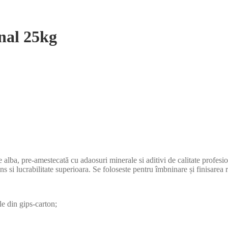
nal 25kg
ba, pre-amestecată cu adaosuri minerale si aditivi de calitate profesiona
i lucrabilitate superioara. Se foloseste pentru îmbninare și finisarea ro
ile din gips-carton;