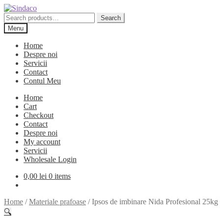
Skip
Skip
to
to
Search
Search
navigation
content
for:
Menu
Home
Despre noi
Servicii
Contact
Contul Meu
Home
Cart
Checkout
Contact
Despre noi
My account
Servicii
Wholesale Login
0,00
lei
0 items
Home
/
Materiale prafoase
/
Ipsos de imbinare Nida Profesional 25kg
🔍