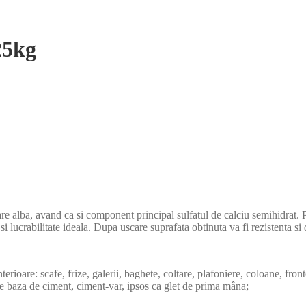
25kg
re alba, avand ca si component principal sulfatul de calciu semihidrat. P
lucrabilitate ideala. Dupa uscare suprafata obtinuta va fi rezistenta si 
erioare: scafe, frize, galerii, baghete, coltare, plafoniere, coloane, fron
e pe baza de ciment, ciment-var, ipsos ca glet de prima mâna;