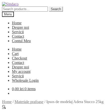
Skip
Skip
to
to
Search
Search
navigation
content
for:
Menu
Home
Despre noi
Servicii
Contact
Contul Meu
Home
Cart
Checkout
Contact
Despre noi
My account
Servicii
Wholesale Login
0,00
lei
0 items
Home
/
Materiale prafoase
/
Ipsos de modelaj Adera Stucco 25kg
🔍