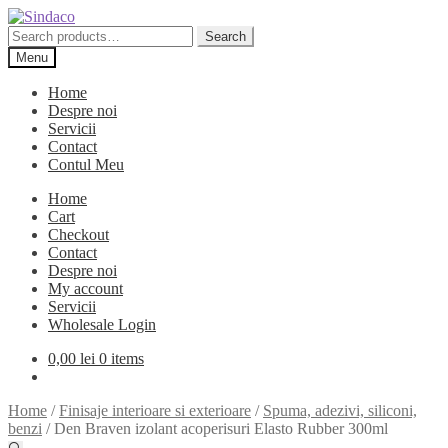
Skip
Skip
to
to
Search
Search
navigation
content
for:
Menu
Home
Despre noi
Servicii
Contact
Contul Meu
Home
Cart
Checkout
Contact
Despre noi
My account
Servicii
Wholesale Login
0,00
lei
0 items
Home
/
Finisaje interioare si exterioare
/
Spuma, adezivi, siliconi,
benzi
/
Den Braven izolant acoperisuri Elasto Rubber 300ml