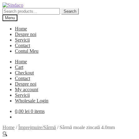
Skip
Skip
to
to
Search
Search
navigation
content
for:
Menu
Home
Despre noi
Servicii
Contact
Contul Meu
Home
Cart
Checkout
Contact
Despre noi
My account
Servicii
Wholesale Login
0,00
lei
0 items
Home
/
Împrejmuire/Sârmă
/
Sârmă moale zincată 4.0mm
🔍