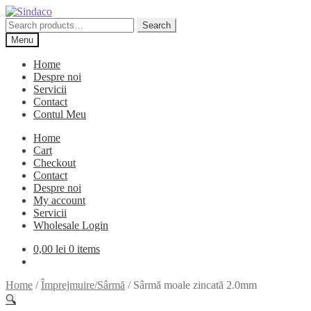
Skip
Skip
to
to
Search
Search
navigation
content
for:
Menu
Home
Despre noi
Servicii
Contact
Contul Meu
Home
Cart
Checkout
Contact
Despre noi
My account
Servicii
Wholesale Login
0,00
lei
0 items
Home
/
Împrejmuire/Sârmă
/
Sârmă moale zincată 2.0mm
🔍