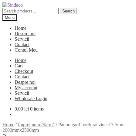
Skip
Skip
to
to
Search
Search
navigation
content
for:
Menu
Home
Despre noi
Servicii
Contact
Contul Meu
Home
Cart
Checkout
Contact
Despre noi
My account
Servicii
Wholesale Login
0,00
lei
0 items
Home
/
Împrejmuire/Sârmă
/
Panou gard bordurat zincat 3.5mm
2000mmx2500mm