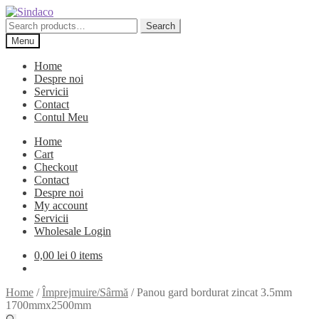
Skip
Skip
to
to
Search
Search
navigation
content
for:
Menu
Home
Despre noi
Servicii
Contact
Contul Meu
Home
Cart
Checkout
Contact
Despre noi
My account
Servicii
Wholesale Login
0,00
lei
0 items
Home
/
Împrejmuire/Sârmă
/
Panou gard bordurat zincat 3.5mm
1700mmx2500mm